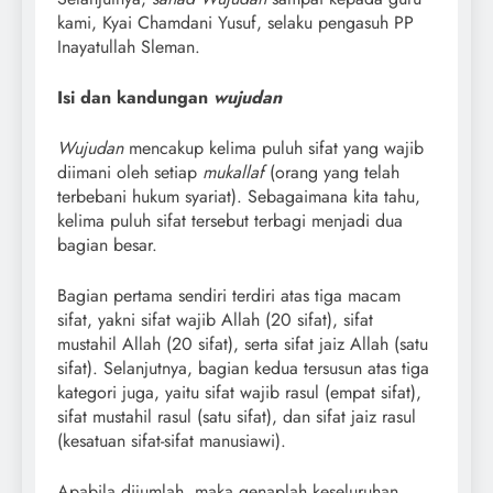
kami, Kyai Chamdani Yusuf, selaku pengasuh PP
Inayatullah Sleman.
Isi dan kandungan
wujudan
Wujudan
mencakup kelima puluh sifat yang wajib
diimani oleh setiap
mukallaf
(orang yang telah
terbebani hukum syariat). Sebagaimana kita tahu,
kelima puluh sifat tersebut terbagi menjadi dua
bagian besar.
Bagian pertama sendiri terdiri atas tiga macam
sifat, yakni sifat wajib Allah (20 sifat), sifat
mustahil Allah (20 sifat), serta sifat jaiz Allah (satu
sifat). Selanjutnya, bagian kedua tersusun atas tiga
kategori juga, yaitu sifat wajib rasul (empat sifat),
sifat mustahil rasul (satu sifat), dan sifat jaiz rasul
(kesatuan sifat-sifat manusiawi).
Apabila dijumlah, maka genaplah keseluruhan