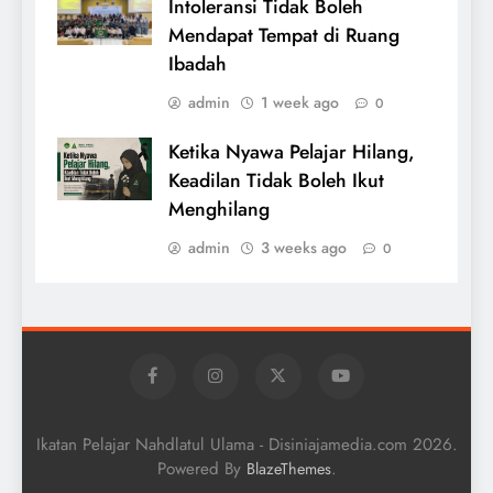
Intoleransi Tidak Boleh
Mendapat Tempat di Ruang
Ibadah
admin
1 week ago
0
Ketika Nyawa Pelajar Hilang,
Keadilan Tidak Boleh Ikut
Menghilang
admin
3 weeks ago
0
Ikatan Pelajar Nahdlatul Ulama - Disiniajamedia.com 2026.
Powered By
.
BlazeThemes