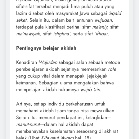
sifat-sifat tersebut menjadi lima puluh atau yang
lazim disebut oleh masyarakat Jawa sebagai
‘aqaid
seket
. Selain itu, dalam bait lantunan
wujudan
,
terdapat pula klasifikasi perihal sifat
ma’aniy,
sifat
ma’nawiyah
, sifat
istighna’
, serta sifat
‘iftiqar
.
Pentingnya belajar akidah
Kehadiran
Wujudan
sebagai salah sebuah metode
pembelajaran akidah sejatinya memerankan
role
yang cukup vital dalam menapaki jejak-jejak
keimanan. Sebagian ulama mengatakan bahwa
mempelajari akidah hukumnya
wajib ‘ain.
Artinya, setiap individu berkeharusan untuk
memahami akidah Islam tanpa bisa mewakilkan.
Selain itu, menurut pendapat ini, ketaqlidan—
manut-nurut
—dalam hal akidah dapat
membahayakan keselamatan seseorang di akhirat
kelak (Lihat
Kifayatul ‘Awam
hal. 18).