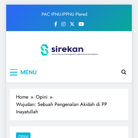
Skip
PAC IPNU-IPPNU Plered
to
Gelar Syahriahan dan Doa
content
Bersama Sambut Maulid
Nabi
IPNU
Ikatan Pelajar Nahdlatul Ulama
MENU
Home
Opini
Wujudan: Sebuah Pengenalan Akidah di PP
Inayatullah
OPINI