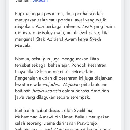
Sleman,
SiRekan
Bagi kalangan pesantren, ilmu perihal akidah
merupakan salah satu pondasi awal yang wajib
diajarkan. Ada berbagai referensi
turats
yang lazim
digunakan. Misalnya saja, untuk level dasar, kita
mengenal Kitab Aqidatul Awam karya Syekh
Marzuki.
Namun, sekalipun juga menggunakan kitab
tersebut sebagai bahan ajar, Pondok Pesantren
Inayatullah Sleman memiliki metode lain.
Pengenalan akidah di pesantren ini juga diajarkan
lewat metode
wujudan
.
Wujudan
yaitu lantunan
bait-bait
‘aqaid khomsin
dalam bahasa Arab dan
Jawa yang dilagukan secara serempak.
Bait-bait tersebut disusun oleh Syaikhina
Muhammad Asnawi bin Umar. Beliau merupakan
salah seorang ulama dari tanah Purworejo.
Selanjutnya,
sanad Wujudan
sampai kepada guru