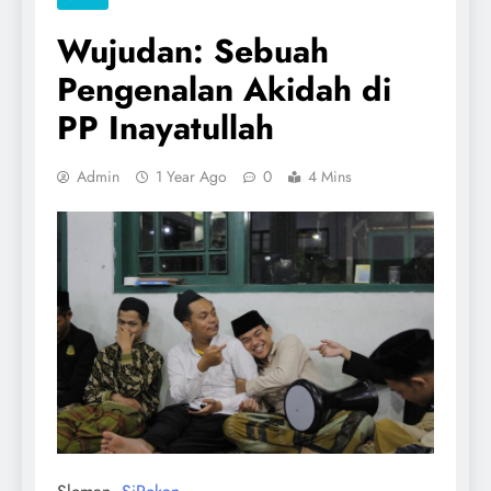
Wujudan: Sebuah
Pengenalan Akidah di
PP Inayatullah
Admin
1 Year Ago
0
4 Mins