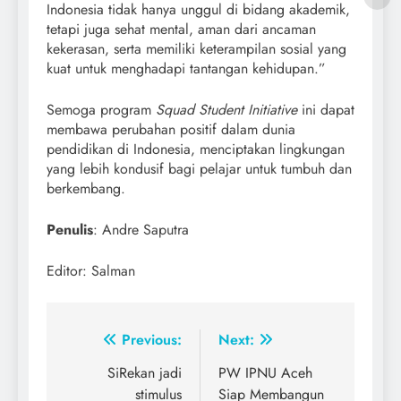
Indonesia tidak hanya unggul di bidang akademik,
tetapi juga sehat mental, aman dari ancaman
kekerasan, serta memiliki keterampilan sosial yang
kuat untuk menghadapi tantangan kehidupan.”
Semoga program
Squad Student Initiative
ini dapat
membawa perubahan positif dalam dunia
pendidikan di Indonesia, menciptakan lingkungan
yang lebih kondusif bagi pelajar untuk tumbuh dan
berkembang.
Penulis
: Andre Saputra
Editor: Salman
Post
Previous:
Next:
navigation
SiRekan jadi
PW IPNU Aceh
stimulus
Siap Membangun