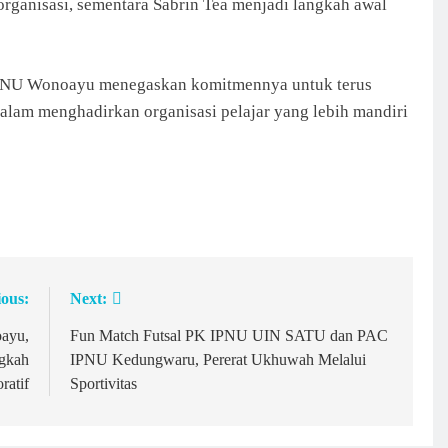
rganisasi, sementara Sabrin Tea menjadi langkah awal
IPPNU Wonoayu menegaskan komitmennya untuk terus
dalam menghadirkan organisasi pelajar yang lebih mandiri
ious:
Next:
ayu,
Fun Match Futsal PK IPNU UIN SATU dan PAC
gkah
IPNU Kedungwaru, Pererat Ukhuwah Melalui
ratif
Sportivitas