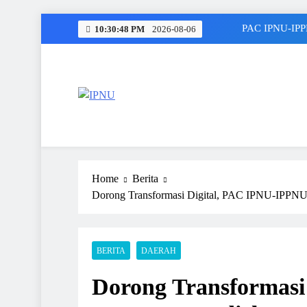
Skip
PAC IPNU-IPPN
10:30:49 PM
2026-08-06
to
content
IPNU
Ikatan Pelajar Nahdlatul Ulama
Home
Berita
Dorong Transformasi Digital, PAC IPNU-IPPNU
BERITA
DAERAH
Dorong Transformas