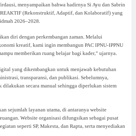
rdausi, menyampaikan bahwa hadirnya Si Ayu dan Sabrin
REAKTIF (Rekonstruktif, Adaptif, dan Kolaboratif) yang
khidmah 2026–2028.
aikan diri dengan perkembangan zaman. Melalui
 ekonomi kreatif, kami ingin membangun PAC IPNU-IPPNU
 mampu memberikan ruang belajar bagi kader,” ujarnya.
 digital yang dikembangkan untuk menjawab kebutuhan
istrasi, transparansi, dan publikasi. Sebelumnya,
k dilakukan secara manual sehingga diperlukan sistem
n sejumlah layanan utama, di antaranya website
 keuangan. Website organisasi difungsikan sebagai pusat
kegiatan seperti SP, Makesta, dan Rapta, serta menyediakan