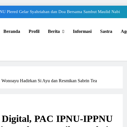
U Plered Gelar Syahriahan dan Doa Bersama Sambut Maulid Nabi
Beranda
Profil
Berita
Informasi
Sastra
Ag
 Wonoayu Hadirkan Si Ayu dan Resmikan Sabrin Tea
i Digital, PAC IPNU-IPPNU