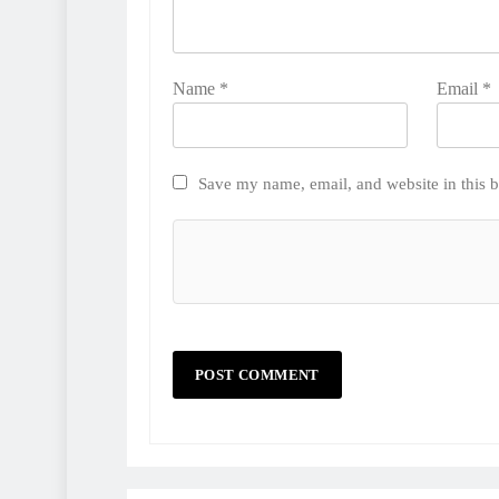
Name
*
Email
*
Save my name, email, and website in this b