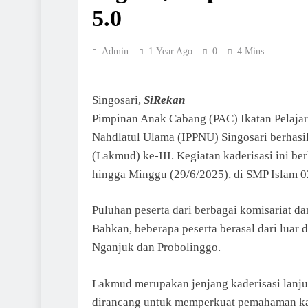
5.0
Admin
1 Year Ago
0
4 Mins
Singosari,
SiRekan
Pimpinan Anak Cabang (PAC) Ikatan Pelajar 
Nahdlatul Ulama (IPPNU) Singosari berhas
(Lakmud) ke-III. Kegiatan kaderisasi ini be
hingga Minggu (29/6/2025), di SMP Islam 0
Puluhan peserta dari berbagai komisariat da
Bahkan, beberapa peserta berasal dari luar
Nganjuk dan Probolinggo.
Lakmud merupakan jenjang kaderisasi lanju
dirancang untuk memperkuat pemahaman kade