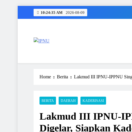
Skip
10:24:36 AM
2026-08-09
to
content
IPNU
Ikatan Pelajar Nahdlatul Ulama
Home
Berita
Lakmud III IPNU-IPPNU Singo
BERITA
DAERAH
KADERISASI
Lakmud III IPNU-IP
Digelar, Siapkan Ka