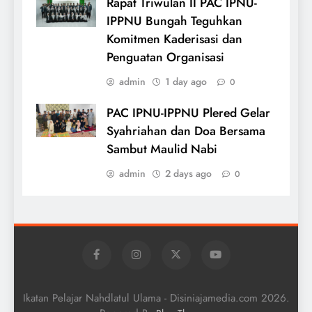
Rapat Triwulan II PAC IPNU-
IPPNU Bungah Teguhkan
Komitmen Kaderisasi dan
Penguatan Organisasi
admin
1 day ago
0
PAC IPNU-IPPNU Plered Gelar
Syahriahan dan Doa Bersama
Sambut Maulid Nabi
admin
2 days ago
0
Ikatan Pelajar Nahdlatul Ulama - Disiniajamedia.com 2026.