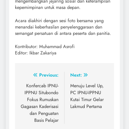
mengembangkan jejaring sosial dan keterampilan
kepemimpinan untuk masa depan.
Acara diakhiri dengan sesi foto bersama yang
menandai keberhasilan penyelenggaraan dan
semangat persatuan di antara peserta dan panitia.
Kontributor: Muhammad Asrofi
Editor: Ikbar Zakariya
Post
Previous:
Next:
navigation
Konfercab IPNU-
Menuju Level Up,
IPPNU Situbondo
PC IPNU-IPPNU
Fokus Rumuskan
Kutai Timur Gelar
Gagasan Kaderisasi
Lakmud Pertama
dan Penguatan
Basis Pelajar