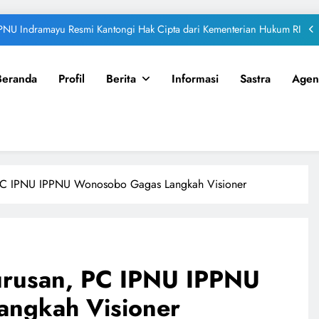
 IPNU-IPPNU Pandeglang Gelar Bakti Sosial Berbagi Telur untuk Santri
onferancab PAC IPNU-IPPNU Sariwangi Lahirkan Kepemimpinan Baru
Beranda
Profil
Berita
Informasi
Sastra
Agen
PNU–IPPNU Ranting Keyongan Sukses Digelar, Farel dan Nisa Terpilih
Pimpin Organisasi Masa Khidmah 2026–2028
IPNU Indramayu Resmi Kantongi Hak Cipta dari Kementerian Hukum RI
 IPNU-IPPNU Pandeglang Gelar Bakti Sosial Berbagi Telur untuk Santri
onferancab PAC IPNU-IPPNU Sariwangi Lahirkan Kepemimpinan Baru
 PC IPNU IPPNU Wonosobo Gagas Langkah Visioner
urusan, PC IPNU IPPNU
ngkah Visioner