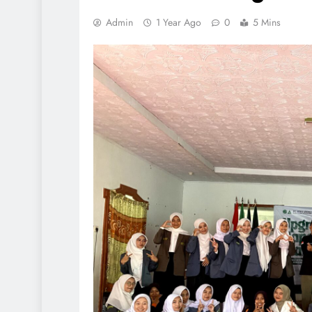
Admin
1 Year Ago
0
5 Mins