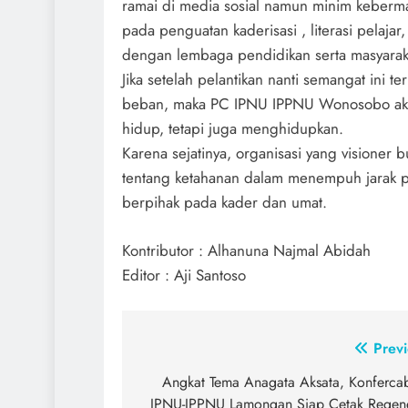
ramai di media sosial namun minim keberma
pada penguatan kaderisasi , literasi pelajar
dengan lembaga pendidikan serta masyaraka
Jika setelah pelantikan nanti semangat ini te
beban, maka PC IPNU IPPNU Wonosobo akan 
hidup, tetapi juga menghidupkan.
Karena sejatinya, organisasi yang visioner 
tentang ketahanan dalam menempuh jarak pa
berpihak pada kader dan umat.
Kontributor : Alhanuna Najmal Abidah
Editor : Aji Santoso
Post
Previ
navigation
Angkat Tema Anagata Aksata, Konferca
IPNU-IPPNU Lamongan Siap Cetak Regene