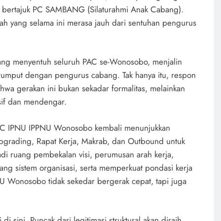
 bertajuk PC SAMBANG (Silaturahmi Anak Cabang).
ah yang selama ini merasa jauh dari sentuhan pengurus
ambang menyentuh seluruh PAC se-Wonosobo, menjalin
r rumput dengan pengurus cabang. Tak hanya itu, respon
wa gerakan ini bukan sekadar formalitas, melainkan
sif dan mendengar.
, PC IPNU IPPNU Wonosobo kembali menunjukkan
Upgrading, Rapat Kerja, Makrab, dan Outbound untuk
adi ruang pembekalan visi, perumusan arah kerja,
lang sistem organisasi, serta memperkuat pondasi kerja
U Wonosobo tidak sekedar bergerak cepat, tapi juga
i sini. Puncak dari legitimasi struktural akan diraih