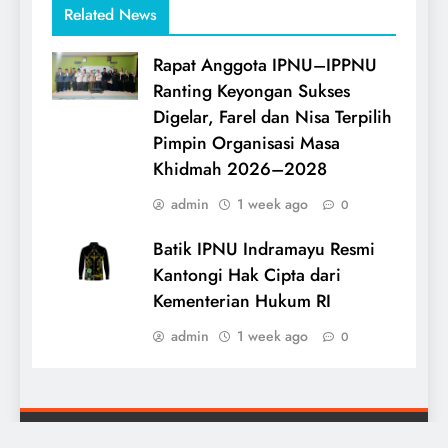
Related News
Rapat Anggota IPNU–IPPNU
Ranting Keyongan Sukses
Digelar, Farel dan Nisa Terpilih
Pimpin Organisasi Masa
Khidmah 2026–2028
admin
1 week ago
0
Batik IPNU Indramayu Resmi
Kantongi Hak Cipta dari
Kementerian Hukum RI
admin
1 week ago
0