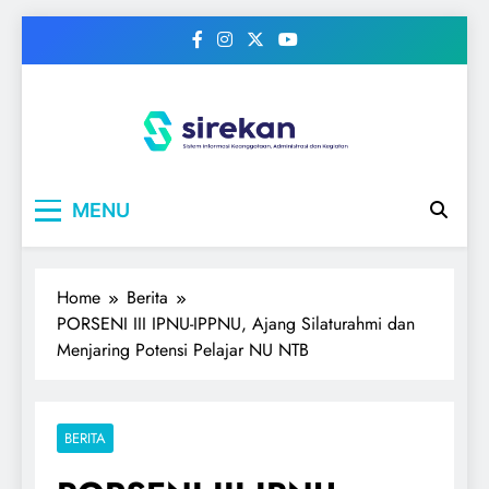
Skip
to
content
IPNU
Ikatan Pelajar Nahdlatul Ulama
MENU
Home
Berita
PORSENI III IPNU-IPPNU, Ajang Silaturahmi dan
Menjaring Potensi Pelajar NU NTB
BERITA