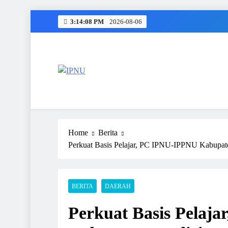
Skip
3:14:09 PM
2026-08-06
to
content
IPNU
Ikatan Pelajar Nahdlatul Ulama
Home
Berita
Perkuat Basis Pelajar, PC IPNU-IPPNU Kabupate
BERITA
DAERAH
Perkuat Basis Pelaj