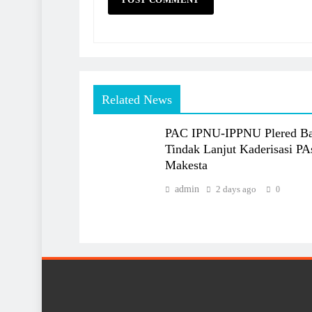
Related News
PAC IPNU-IPPNU Plered B
Tindak Lanjut Kaderisasi PA
Makesta
admin
2 days ago
0