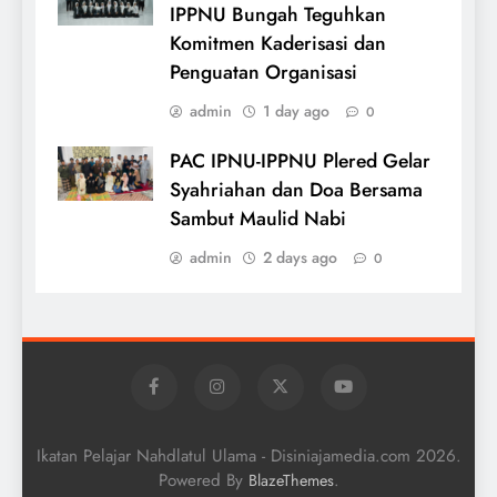
IPPNU Bungah Teguhkan
Komitmen Kaderisasi dan
Penguatan Organisasi
admin
1 day ago
0
PAC IPNU-IPPNU Plered Gelar
Syahriahan dan Doa Bersama
Sambut Maulid Nabi
admin
2 days ago
0
Ikatan Pelajar Nahdlatul Ulama - Disiniajamedia.com 2026.
Powered By
.
BlazeThemes