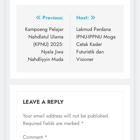
Post
Previous:
Next:
navigation
Kampoeng Pelajar
Lakmud Perdana
Nahdlatul Ulama
IPNU-IPPNU Moga
(KPNU) 2025:
Cetak Kader
Nyala Jiwa
Futuristik dan
Nahdliyyin Muda
Visioner
LEAVE A REPLY
Your email address will not be published.
Required fields are marked
*
Comment
*