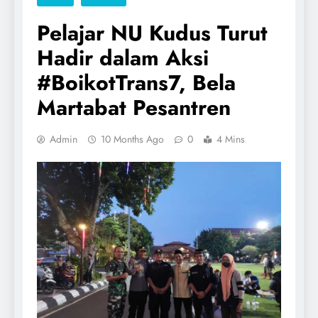
Pelajar NU Kudus Turut
Hadir dalam Aksi
#BoikotTrans7, Bela
Martabat Pesantren
Admin
10 Months Ago
0
4 Mins