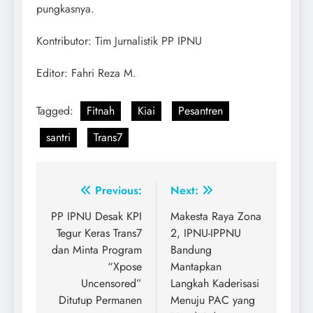
pungkasnya.
Kontributor: Tim Jurnalistik PP IPNU
Editor: Fahri Reza M.
Tagged:
Fitnah
Kiai
Pesantren
santri
Trans7
Post
Previous:
Next:
navigation
PP IPNU Desak KPI
Makesta Raya Zona
Tegur Keras Trans7
2, IPNU-IPPNU
dan Minta Program
Bandung
“Xpose
Mantapkan
Uncensored”
Langkah Kaderisasi
Ditutup Permanen
Menuju PAC yang