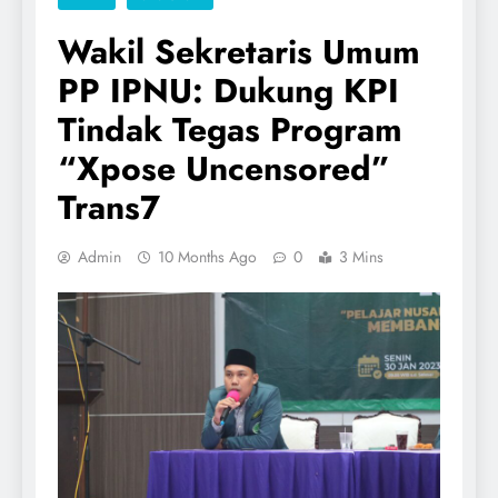
Wakil Sekretaris Umum
PP IPNU: Dukung KPI
Tindak Tegas Program
“Xpose Uncensored”
Trans7
Admin
10 Months Ago
0
3 Mins