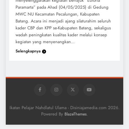
menyelenggarakan kegiatan bertajuk “Euforia
Paramarta” pada Ahad (04/05/2025) di Gedung
MWC NU Kecamatan Pecalungan, Kabupaten
Batang. Acara ini menjadi ajang silaturahim seluruh
kader CBP dan KPP se-Kabupaten Batang, sekaligus
wadah peningkatan kualitas kader melalui konsep
kegiatan yang menyenangkan…
Selengkapnya
Ikatan Pelajar Nahdlatul Ulama - Disiniajamedia.com 2026.
Powered By
.
BlazeThemes