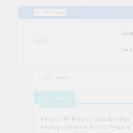
Skip
2026-08-06
to
content
Bera
IPNU
Kont
Ikatan Pelajar Nahdlatul Ulama
Home
dakwah
Tag:
dakwah
BERITA
DAERAH
Pengasuh PP Bustanul Ulum Tegaskan
Pentingnya Media di Pondok Pesantren