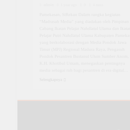
admin
1 year ago
0
4 mins
Pamekasan, SiRekan Dalam rangka kegiatan
“Madrasah Media” yang diadakan oleh Pimpinan
Cabang Ikatan Pelajar Nahdlatul Ulama dan Ikata
Pelajar Putri Nahdlatul Ulama Kabupaten Pameka
yang berkolaborasi dengan Media Pondok Jawa
Timur (MPJ) Regional Madura Raya, Pengasuh
Pondok Pesantren Bustanul Ulum Sumber Anom,
K.H. Khotibul Umam, menegaskan pentingnya
media sebagai ruh bagi pesantren di era digital…
Selengkapnya