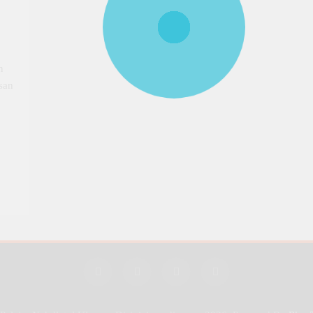
n
san