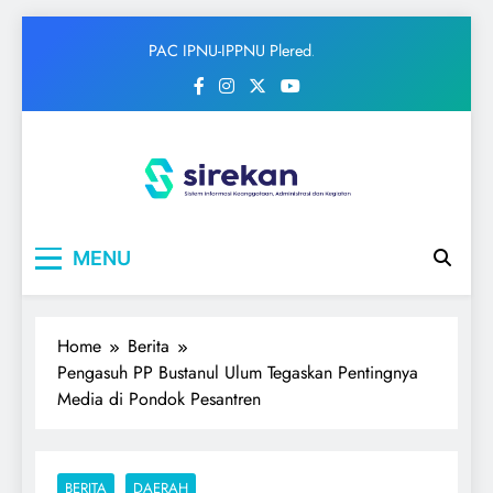
Skip
PAC IPNU-IPPNU Plered
to
Gelar Syahriahan dan Doa
content
Bersama Sambut Maulid
Nabi
IPNU
Ikatan Pelajar Nahdlatul Ulama
MENU
Home
Berita
Pengasuh PP Bustanul Ulum Tegaskan Pentingnya
Media di Pondok Pesantren
BERITA
DAERAH