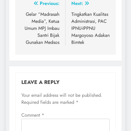
Post
Previous:
Next:
navigation
Gelar “Madrasah
Tingkatkan Kualitas
Media”, Ketua
Administrasi, PAC
Umum MPJ Imbau
IPNU-IPPNU
Santri Bijak
Margoyoso Adakan
Gunakan Medsos
Bimtek
LEAVE A REPLY
Your email address will not be published.
Required fields are marked
*
Comment
*