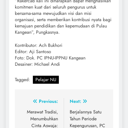
“Rakercab kali ini diharapkan dapat menghasilkan
komitmen kuat dari seluruh pengurus untuk
bersama-sama mewujudkan visi dan misi
organisasi, serta memberikan kontribusi nyata bagi
kemajuan pendidikan dan kepemudaan di Pulau
Kangean”, Pungkasnya.
Kontributor: Ach Bukhori
Editor: Aji Santoso
Foto: Dok. PC IPNU-IPPNU Kangean
Desainer: Michael Andi
Tagged:
Pelajar NU
Post
Previous:
Next:
navigation
Merawat Tradisi,
Berjalannya Satu
Menumbuhkan
Tahun Periode
Cinta Aswaja:
Kepengurusan, PC