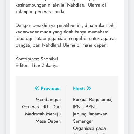
kesinambungan nilai-nilai Nahdlatul Ulama di
kalangan generasi muda.
Dengan berakhirnya pelatihan ini, diharapkan lahir
kader-kader muda yang tidak hanya memahami
ideologi, tetapi juga siap mengabdi untuk agama,
bangsa, dan Nahdlatul Ulama di masa depan.
Kontributor: Shohibul
Editor: Ikbar Zakariya
Post
Previous:
Next:
navigation
Membangun
Perkuat Regenerasi,
Generasi NU : Dari
IPNU-IPPNU
Madrasah Menuju
Jabung Tanamkan
Masa Depan
Semangat
Organisasi pada