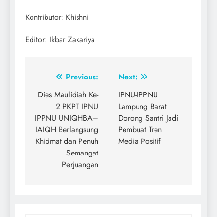
Kontributor: Khishni
Editor: Ikbar Zakariya
Post
Previous:
Next:
navigation
Dies Maulidiah Ke-
IPNU-IPPNU
2 PKPT IPNU
Lampung Barat
IPPNU UNIQHBA–
Dorong Santri Jadi
IAIQH Berlangsung
Pembuat Tren
Khidmat dan Penuh
Media Positif
Semangat
Perjuangan