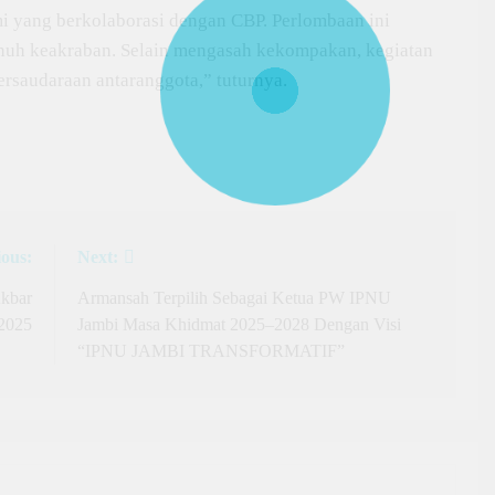
mi yang berkolaborasi dengan CBP. Perlombaan ini
uh keakraban. Selain mengasah kekompakan, kegiatan
rsaudaraan antaranggota,” tuturnya.
ious:
Next:
kbar
Armansah Terpilih Sebagai Ketua PW IPNU
2025
Jambi Masa Khidmat 2025–2028 Dengan Visi
“IPNU JAMBI TRANSFORMATIF”