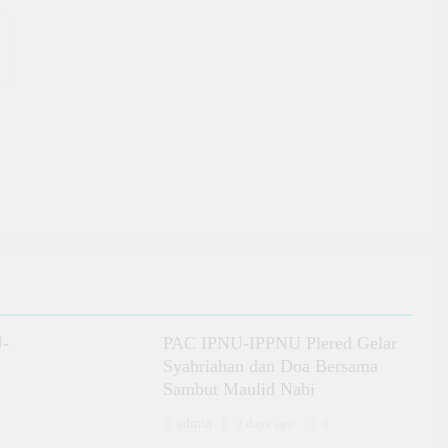
U-
PAC IPNU-IPPNU Plered Gelar
Syahriahan dan Doa Bersama
Sambut Maulid Nabi
admin
2 days ago
0