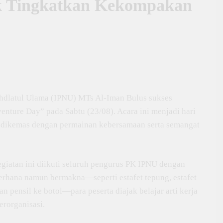
k Tingkatkan Kekompakan
ahdlatul Ulama (IPNU) MTs Al-Iman Bulus sukses
nture Day” pada Sabtu (23/08). Acara ini menjadi hari
g dikemas dengan permainan kebersamaan serta semangat
giatan ini diikuti seluruh pengurus PK IPNU dengan
erhana namun bermakna—seperti estafet tepung, estafet
n pensil ke botol—para peserta diajak belajar arti kerja
erorganisasi.