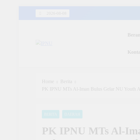
Skip
2026-08-08
to
content
Bera
IPNU
Kont
Ikatan Pelajar Nahdlatul Ulama
Home
Berita
PK IPNU MTs Al-Iman Bulus Gelar NU Youth A
BERITA
DAERAH
PK IPNU MTs Al-Ima