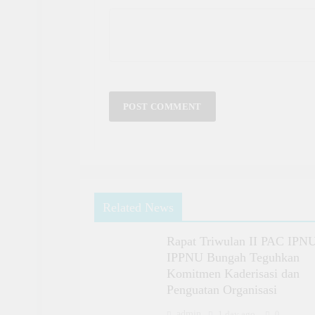
Related News
Rapat Triwulan II PAC IPN
IPPNU Bungah Teguhkan
Komitmen Kaderisasi dan
Penguatan Organisasi
admin
1 day ago
0