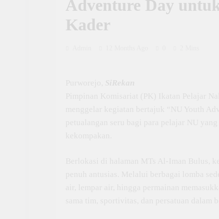
Adventure Day untu
Kader
Admin
12 Months Ago
0
2 Mins
Purworejo,
SiRekan
Pimpinan Komisariat (PK) Ikatan Pelajar N
menggelar kegiatan bertajuk “NU Youth Adve
petualangan seru bagi para pelajar NU yan
kekompakan.
Berlokasi di halaman MTs Al-Iman Bulus, ke
penuh antusias. Melalui berbagai lomba sed
air, lempar air, hingga permainan memasukka
sama tim, sportivitas, dan persatuan dalam b