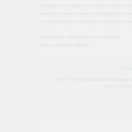
“Kegiatan ini bagian dari program kerja ka
membuat suasana semakin semangat dan pen
ini juga menghibur sekaligus memperkuat pe
Kontributor: Ahmad Nur Fuad Dimyati
Editor: Achmad Subakti
Prev
Post
navigation
IPNU NTB Siap Sukseskan Perhelatan A
PWNU NTB 