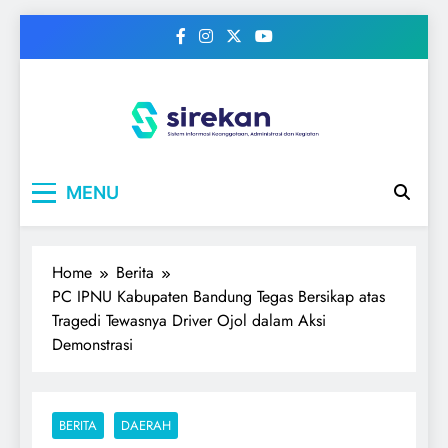
Skip
to
content
IPNU
Ikatan Pelajar Nahdlatul Ulama
MENU
Home
Berita
PC IPNU Kabupaten Bandung Tegas Bersikap atas
Tragedi Tewasnya Driver Ojol dalam Aksi
Demonstrasi
BERITA
DAERAH