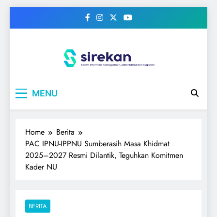
Skip
to
content
IPNU
Ikatan Pelajar Nahdlatul Ulama
MENU
Home
Berita
PAC IPNU-IPPNU Sumberasih Masa Khidmat
2025–2027 Resmi Dilantik, Teguhkan Komitmen
Kader NU
BERITA