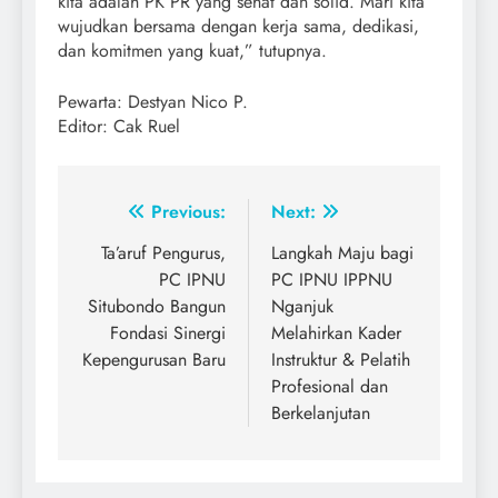
kita adalah PK PR yang sehat dan solid. Mari kita
wujudkan bersama dengan kerja sama, dedikasi,
dan komitmen yang kuat,” tutupnya.
Pewarta: Destyan Nico P.
Editor: Cak Ruel
Post
Previous:
Next:
navigation
Ta’aruf Pengurus,
Langkah Maju bagi
PC IPNU
PC IPNU IPPNU
Situbondo Bangun
Nganjuk
Fondasi Sinergi
Melahirkan Kader
Kepengurusan Baru
Instruktur & Pelatih
Profesional dan
Berkelanjutan