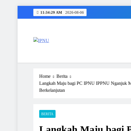
Skip
11:34:30 AM
2026-08-06
to
content
IPNU
Ikatan Pelajar Nahdlatul Ulama
Home
Berita
Langkah Maju bagi PC IPNU IPPNU Nganjuk Mela
Berkelanjutan
BERITA
Langkah Maju bagi