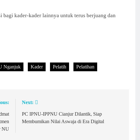
i bagi kader-kader lainnya untuk terus berjuang dan
U Nganjuk
Kader
Pelatih
Pelatihan
ious:
Next:
dmat
PC IPNU-IPPNU Cianjur Dilantik, Siap
tmen
Membumikan Nilai Aswaja di Era Digital
r NU