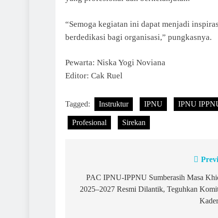
“Semoga kegiatan ini dapat menjadi inspiras
berdedikasi bagi organisasi,” pungkasnya.
Pewarta: Niska Yogi Noviana
Editor: Cak Ruel
Tagged:
Instruktur
IPNU
IPNU IPPN
Profesional
Sirekan
Prev
Post
navigation
PAC IPNU-IPPNU Sumberasih Masa Khi
2025–2027 Resmi Dilantik, Teguhkan Komi
Kade