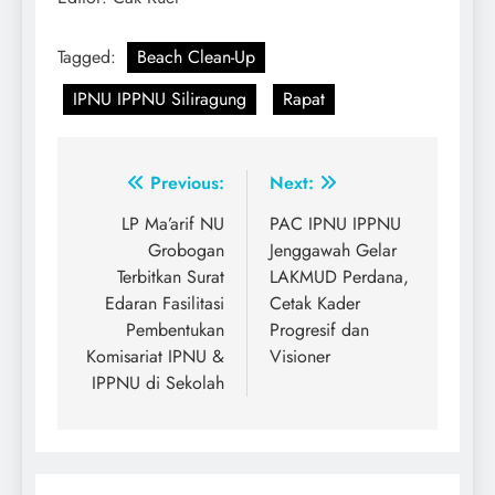
Tagged:
Beach Clean-Up
IPNU IPPNU Siliragung
Rapat
Post
Previous:
Next:
navigation
LP Ma’arif NU
PAC IPNU IPPNU
Grobogan
Jenggawah Gelar
Terbitkan Surat
LAKMUD Perdana,
Edaran Fasilitasi
Cetak Kader
Pembentukan
Progresif dan
Komisariat IPNU &
Visioner
IPPNU di Sekolah