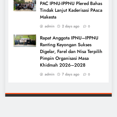
PAC IPNU-IPPNU Plered Bahas
Tindak Lanjut Kaderisasi PAsca
Makesta
admin
2 days ago
0
Rapat Anggota IPNU–IPPNU
Ranting Keyongan Sukses
Digelar, Farel dan Nisa Terpilih
Pimpin Organisasi Masa
Khidmah 2026–2028
admin
7 days ago
0