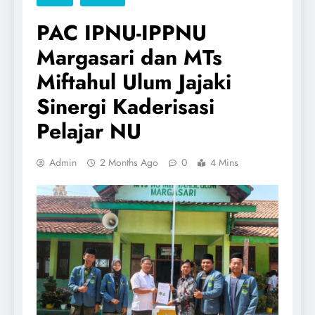
PAC IPNU-IPPNU
Margasari dan MTs
Miftahul Ulum Jajaki
Sinergi Kaderisasi
Pelajar NU
Admin
2 Months Ago
0
4 Mins