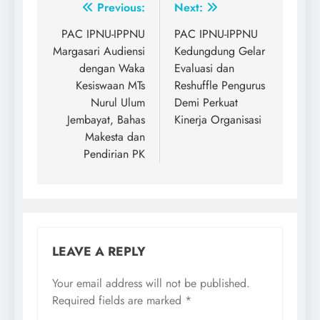
Post
Previous:
Next:
navigation
PAC IPNU-IPPNU
PAC IPNU-IPPNU
Margasari Audiensi
Kedungdung Gelar
dengan Waka
Evaluasi dan
Kesiswaan MTs
Reshuffle Pengurus
Nurul Ulum
Demi Perkuat
Jembayat, Bahas
Kinerja Organisasi
Makesta dan
Pendirian PK
LEAVE A REPLY
Your email address will not be published.
Required fields are marked
*