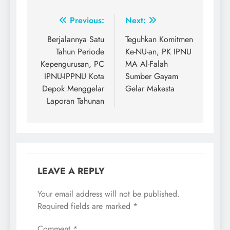
Post
Previous:
Next:
navigation
Berjalannya Satu
Teguhkan Komitmen
Tahun Periode
Ke-NU-an, PK IPNU
Kepengurusan, PC
MA Al-Falah
IPNU-IPPNU Kota
Sumber Gayam
Depok Menggelar
Gelar Makesta
Laporan Tahunan
LEAVE A REPLY
Your email address will not be published.
Required fields are marked
*
Comment
*