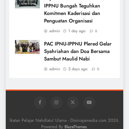
IPPNU Bungah Teguhkan
Komitmen Kaderisasi dan
Penguatan Organisasi
admin
1 day ago
0
PAC IPNU-IPPNU Plered Gelar
Syahriahan dan Doa Bersama
Sambut Maulid Nabi
admin
2 days ago
0
Ikatan Pelajar Nahdlatul Ulama - Disiniajamedia.com 2026.
Powered By
.
BlazeThemes