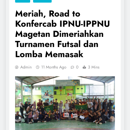
Meriah, Road to
Konfercab IPNU-IPPNU
Magetan Dimeriahkan
Turnamen Futsal dan
Lomba Memasak
Admin
11 Months Ago
0
3 Mins