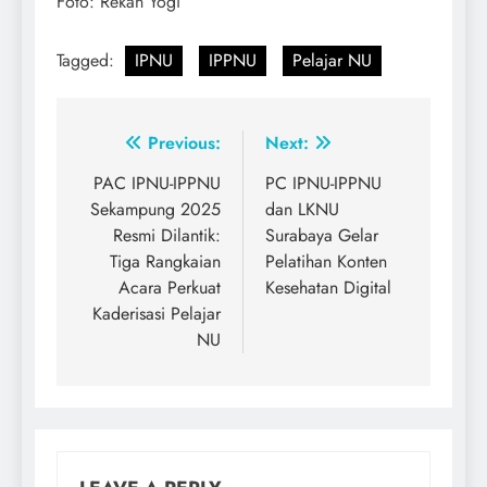
Foto: Rekan Yogi
Tagged:
IPNU
IPPNU
Pelajar NU
Post
Previous:
Next:
navigation
PAC IPNU-IPPNU
PC IPNU-IPPNU
Sekampung 2025
dan LKNU
Resmi Dilantik:
Surabaya Gelar
Tiga Rangkaian
Pelatihan Konten
Acara Perkuat
Kesehatan Digital
Kaderisasi Pelajar
NU