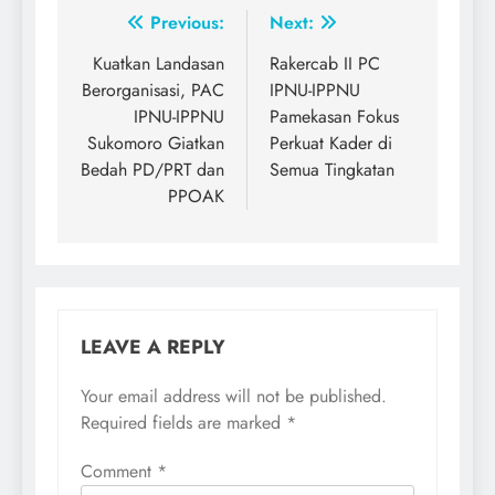
Post
Previous:
Next:
navigation
Kuatkan Landasan
Rakercab II PC
Berorganisasi, PAC
IPNU-IPPNU
IPNU-IPPNU
Pamekasan Fokus
Sukomoro Giatkan
Perkuat Kader di
Bedah PD/PRT dan
Semua Tingkatan
PPOAK
LEAVE A REPLY
Your email address will not be published.
Required fields are marked
*
Comment
*