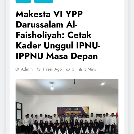
Makesta VI YPP
Darussalam Al-
Faisholiyah: Cetak
Kader Unggul IPNU-
IPPNU Masa Depan
Admin
1 Year Ago
0
3 Mins