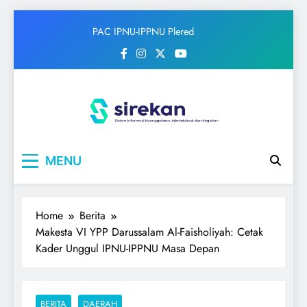
Skip
PAC IPNU-IPPNU Plered
to
Gelar Syahriahan dan Doa
content
Bersama Sambut Maulid
Nabi
IPNU
Ikatan Pelajar Nahdlatul Ulama
MENU
Home
Berita
Makesta VI YPP Darussalam Al-Faisholiyah: Cetak
Kader Unggul IPNU-IPPNU Masa Depan
BERITA
DAERAH