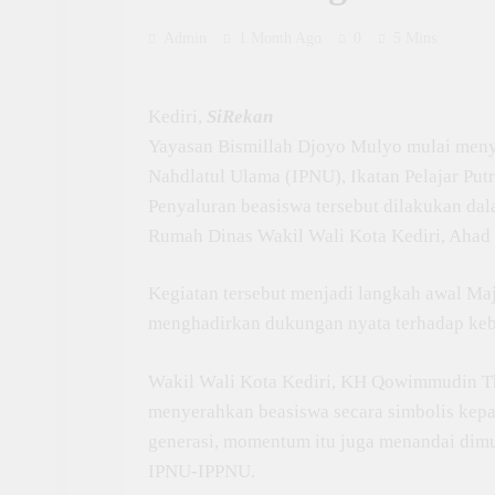
Admin
1 Month Ago
0
5 Mins
Kediri,
SiRekan
Yayasan Bismillah Djoyo Mulyo mulai menya
Nahdlatul Ulama (IPNU), Ikatan Pelajar Putr
Penyaluran beasiswa tersebut dilakukan dal
Rumah Dinas Wakil Wali Kota Kediri, Ahad 
Kegiatan tersebut menjadi langkah awal M
menghadirkan dukungan nyata terhadap keb
Wakil Wali Kota Kediri, KH Qowimmudin Tho
menyerahkan beasiswa secara simbolis kepad
generasi, momentum itu juga menandai dimu
IPNU-IPPNU.