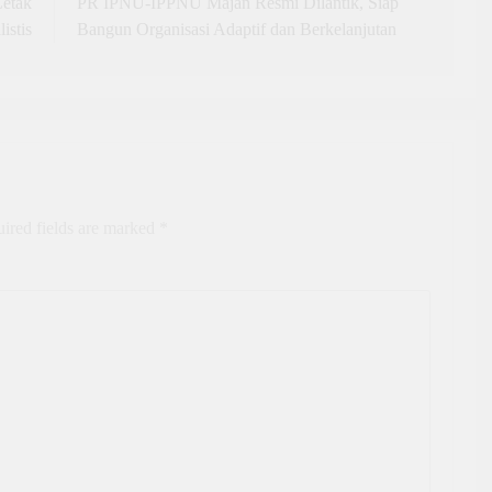
etak
PR IPNU-IPPNU Majan Resmi Dilantik, Siap
istis
Bangun Organisasi Adaptif dan Berkelanjutan
ired fields are marked
*