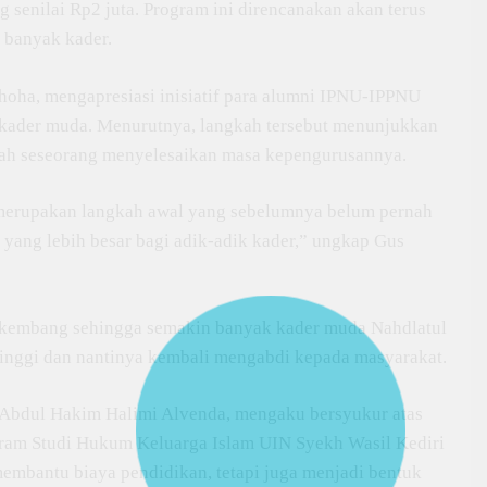
 senilai Rp2 juta. Program ini direncanakan akan terus
 banyak kader.
oha, mengapresiasi inisiatif para alumni IPNU-IPPNU
kader muda. Menurutnya, langkah tersebut menunjukkan
telah seseorang menyelesaikan masa kepengurusannya.
 merupakan langkah awal yang sebelumnya belum pernah
yang lebih besar bagi adik-adik kader,” ungkap Gus
berkembang sehingga semakin banyak kader muda Nahdlatul
inggi dan nantinya kembali mengabdi kepada masyarakat.
, Abdul Hakim Halimi Alvenda, mengaku bersyukur atas
gram Studi Hukum Keluarga Islam UIN Syekh Wasil Kediri
membantu biaya pendidikan, tetapi juga menjadi bentuk