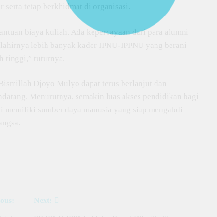
 serta tetap berkhidmat di organisasi.
bantuan biaya kuliah. Ada kepercayaan dari para alumni
l lahirnya lebih banyak kader IPNU-IPPNU yang berani
 tinggi,” tuturnya.
Bismillah Djoyo Mulyo dapat terus berlanjut dan
datang. Menurutnya, semakin luas akses pendidikan bagi
asi memiliki sumber daya manusia yang siap mengabdi
angsa.
ious:
Next: