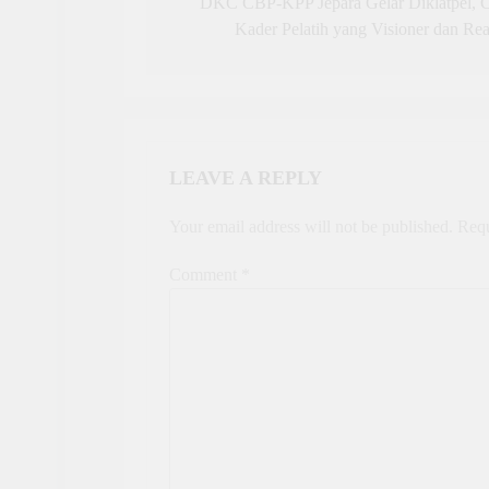
navigation
DKC CBP-KPP Jepara Gelar Diklatpel, C
Kader Pelatih yang Visioner dan Real
LEAVE A REPLY
Your email address will not be published.
Requ
Comment
*