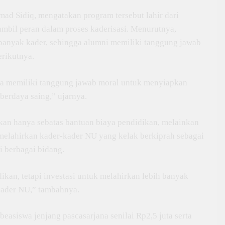
ad Sidiq, mengatakan program tersebut lahir dari
mbil peran dalam proses kaderisasi. Menurutnya,
i banyak kader, sehingga alumni memiliki tanggung jawab
erikutnya.
ga memiliki tanggung jawab moral untuk menyiapkan
berdaya saing,” ujarnya.
kan hanya sebatas bantuan biaya pendidikan, melainkan
 melahirkan kader-kader NU yang kelak berkiprah sebagai
i berbagai bidang.
ikan, tetapi investasi untuk melahirkan lebih banyak
 kader NU,” tambahnya.
easiswa jenjang pascasarjana senilai Rp2,5 juta serta