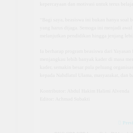
kepercayaan dan motivasi untuk terus belajar
“Bagi saya, beasiswa ini bukan hanya soal 
yang harus dijaga. Semoga ini menjadi awa
melanjutkan pendidikan hingga jenjang lebih
Ia berharap program beasiswa dari Yayasan 
menjangkau lebih banyak kader di masa men
kader, semakin besar pula peluang organis
kepada Nahdlatul Ulama, masyarakat, dan b
Kontributor: Abdul Hakim Halimi Alvenda
Editor: Achmad Subakti
Prev
Post