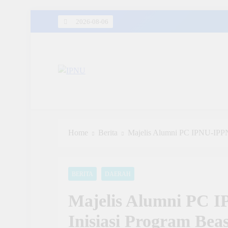
Skip
2026-08-06
to
content
IPNU
Ikatan Pelajar Nahdlatul Ulama
Home
Berita
Majelis Alumni PC IPNU-IPPN
BERITA
DAERAH
Majelis Alumni PC 
Inisiasi Program Be