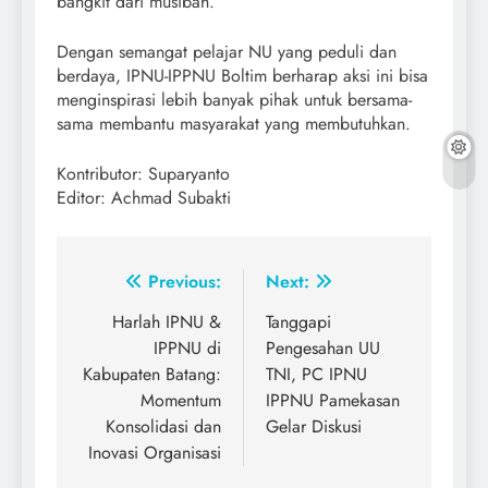
bangkit dari musibah.
Dengan semangat pelajar NU yang peduli dan
berdaya, IPNU-IPPNU Boltim berharap aksi ini bisa
menginspirasi lebih banyak pihak untuk bersama-
sama membantu masyarakat yang membutuhkan.
Kontributor: Suparyanto
Editor: Achmad Subakti
Post
Previous:
Next:
navigation
Harlah IPNU &
Tanggapi
IPPNU di
Pengesahan UU
Kabupaten Batang:
TNI, PC IPNU
Momentum
IPPNU Pamekasan
Konsolidasi dan
Gelar Diskusi
Inovasi Organisasi