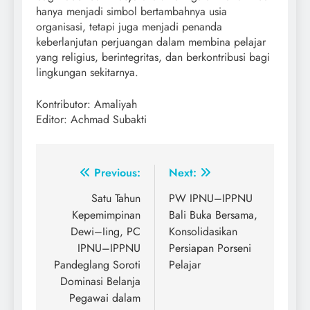
hanya menjadi simbol bertambahnya usia
organisasi, tetapi juga menjadi penanda
keberlanjutan perjuangan dalam membina pelajar
yang religius, berintegritas, dan berkontribusi bagi
lingkungan sekitarnya.
Kontributor: Amaliyah
Editor: Achmad Subakti
Post
Previous:
Next:
navigation
Satu Tahun
PW IPNU–IPPNU
Kepemimpinan
Bali Buka Bersama,
Dewi–Iing, PC
Konsolidasikan
IPNU–IPPNU
Persiapan Porseni
Pandeglang Soroti
Pelajar
Dominasi Belanja
Pegawai dalam