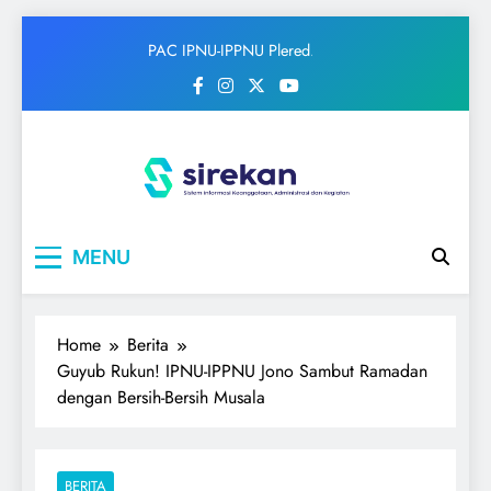
Skip
PAC IPNU-IPPNU Plered
to
Gelar Syahriahan dan Doa
content
Bersama Sambut Maulid
Nabi
IPNU
Ikatan Pelajar Nahdlatul Ulama
MENU
Home
Berita
Guyub Rukun! IPNU-IPPNU Jono Sambut Ramadan
dengan Bersih-Bersih Musala
BERITA