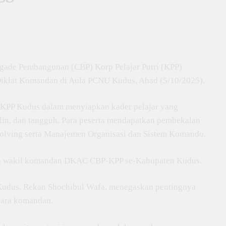
ade Pembangunan (CBP) Korp Pelajar Putri (KPP)
iklat Komandan di Aula PCNU Kudus, Ahad (5/10/2025).
P-KPP Kudus dalam menyiapkan kader pelajar yang
plin, dan tangguh. Para peserta mendapatkan pembekalan
 Solving serta Manajemen Organisasi dan Sistem Komando.
dan wakil komandan DKAC CBP-KPP se-Kabupaten Kudus.
dus, Rekan Shochibul Wafa, menegaskan pentingnya
para komandan.