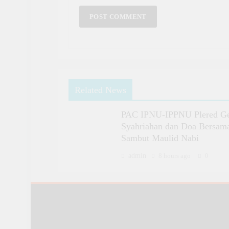
Related News
PAC IPNU-IPPNU Plered Ge
Syahriahan dan Doa Bersam
Sambut Maulid Nabi
admin
8 hours ago
0