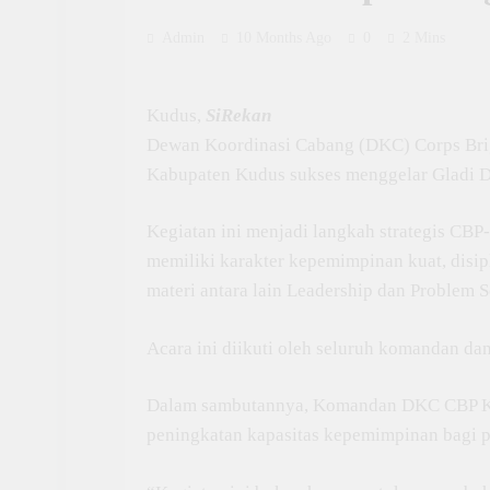
Admin
10 Months Ago
0
2 Mins
Kudus,
SiRekan
Dewan Koordinasi Cabang (DKC) Corps Brig
Kabupaten Kudus sukses menggelar Gladi D
Kegiatan ini menjadi langkah strategis CB
memiliki karakter kepemimpinan kuat, disi
materi antara lain Leadership dan Problem
Acara ini diikuti oleh seluruh komandan 
Dalam sambutannya, Komandan DKC CBP Ku
peningkatan kapasitas kepemimpinan bagi 