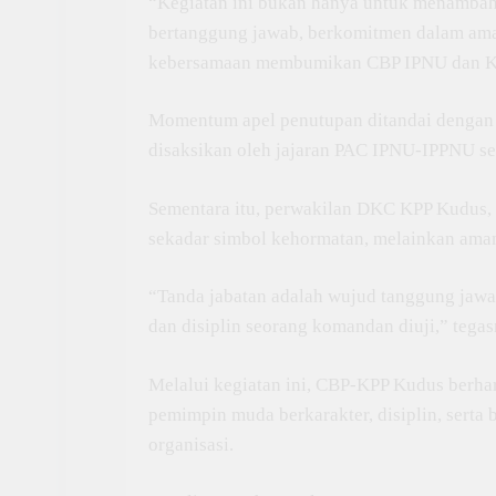
“Kegiatan ini bukan hanya untuk menambah
bertanggung jawab, berkomitmen dalam ama
kebersamaan membumikan CBP IPNU dan KP
Momentum apel penutupan ditandai dengan 
disaksikan oleh jajaran PAC IPNU-IPPNU s
Sementara itu, perwakilan DKC KPP Kudus,
sekadar simbol kehormatan, melainkan aman
“Tanda jabatan adalah wujud tanggung jawa
dan disiplin seorang komandan diuji,” tegas
Melalui kegiatan ini, CBP-KPP Kudus berhara
pemimpin muda berkarakter, disiplin, serta 
organisasi.