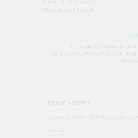
Penulis: M. Khasanul Muna
Editor: Achmad Subakti
Prev
Post
navigation
RTL Sebagai Manifestasi Keberlan
Kaderisasi, PAC IPNU-IPPNU Cililin Tunj
Gerak N
LEAVE A REPLY
Your email address will not be published.
Requ
Comment
*