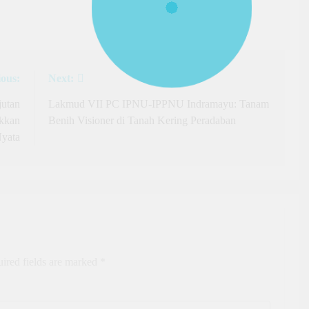
ious:
Next:
jutan
Lakmud VII PC IPNU-IPPNU Indramayu: Tanam
ukkan
Benih Visioner di Tanah Kering Peradaban
yata
ired fields are marked
*