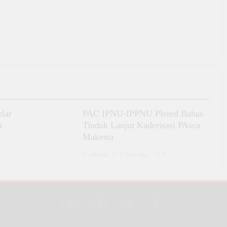
lar
PAC IPNU-IPPNU Plered Bahas
a
Tindak Lanjut Kaderisasi PAsca
Makesta
admin
3 days ago
0