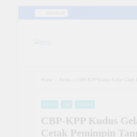
Skip
2026-08-06
to
content
IPNU
Ikatan Pelajar Nahdlatul Ulama
Home
Berita
CBP-KPP Kudus Gelar Gladi 
BERITA
CBP
DAERAH
CBP-KPP Kudus Gela
Cetak Pemimpin Tan