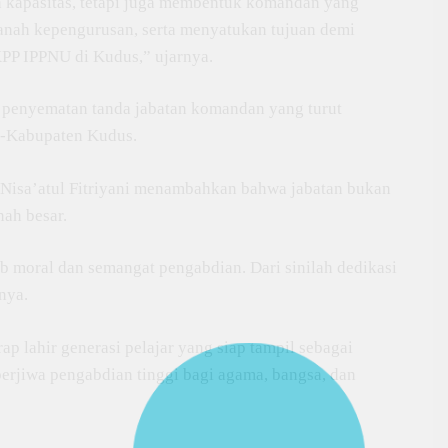
 kapasitas, tetapi juga membentuk komandan yang
nah kepengurusan, serta menyatukan tujuan demi
P IPPNU di Kudus,” ujarnya.
penyematan tanda jabatan komandan yang turut
e-Kabupaten Kudus.
 Nisa’atul Fitriyani menambahkan bahwa jabatan bukan
ah besar.
b moral dan semangat pengabdian. Dari sinilah dedikasi
nya.
p lahir generasi pelajar yang siap tampil sebagai
berjiwa pengabdian tinggi bagi agama, bangsa, dan