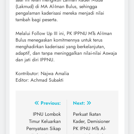
(Lakmud) di MA Al-Iman Bulus, sehingga
pengalaman kaderisasi mereka menjadi nilai
tambah bagi peserta.
Melalui Follow Up III ini, PK IPPNU MTs Al-Iman
Bulus menegaskan komitmennya untuk terus
menghadirkan kaderisasi yang berkelanjutan,
adaptif, dan tanpa meninggalkan nilai-nilai Aswaja
dan jati diri IPPNU.
Kontributor: Najwa Amalia
Editor: Achmad Subakti
Post
Previous:
Next:
navigation
IPNU Lombok
Perkuat Ikatan
Timur Keluarkan
Kader, Demisioner
Pernyataan Sikap
PK IPNU MTs Al-