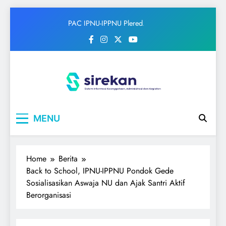
Skip
PAC IPNU-IPPNU Plered
to
Gelar Syahriahan dan Doa
content
Bersama Sambut Maulid
Nabi
IPNU
Ikatan Pelajar Nahdlatul Ulama
MENU
Home
Berita
Back to School, IPNU-IPPNU Pondok Gede
Sosialisasikan Aswaja NU dan Ajak Santri Aktif
Berorganisasi