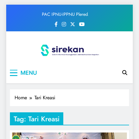
Skip
PAC IPNU-IPPNU Plered
to
Gelar Syahriahan dan Doa
content
Bersama Sambut Maulid
Nabi
IPNU
Ikatan Pelajar Nahdlatul Ulama
MENU
Home
Tari Kreasi
Tag:
Tari Kreasi