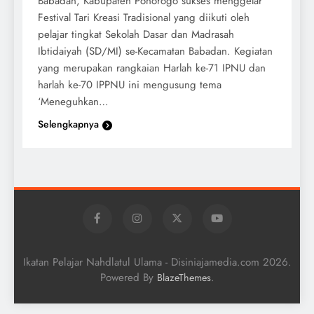
Babadan, Kabupaten Ponorogo sukses menggelar
Festival Tari Kreasi Tradisional yang diikuti oleh
pelajar tingkat Sekolah Dasar dan Madrasah
Ibtidaiyah (SD/MI) se-Kecamatan Babadan. Kegiatan
yang merupakan rangkaian Harlah ke-71 IPNU dan
harlah ke-70 IPPNU ini mengusung tema
‘Meneguhkan…
Selengkapnya
Ikatan Pelajar Nahdlatul Ulama - Disiniajamedia.com 2026.
Powered By
.
BlazeThemes