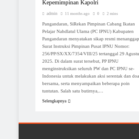
Kepemimpinan Kapolri
admin
11 months ago
0
2 mins
Pangandaran, SiRekan Pimpinan Cabang Ikatan
Pelajar Nahdlatul Ulama (PC IPNU) Kabupaten
Pangandaran menyatakan sikap resmi menanggap
Surat Instruksi Pimpinan Pusat IPNU Nomor:
256/PP/SX/XX/7354/VIII/25 tertanggal 29 Agust
2025. Di dalam surat tersebut, PP IPNU
menginstruksikan seluruh PW dan PC IPNU se-
Indonesia untuk melakukan aksi serentak dan do
bersama, serta menyampaikan beberapa poin
tuntutan. Salah satu butirnya,…
Selengkapnya