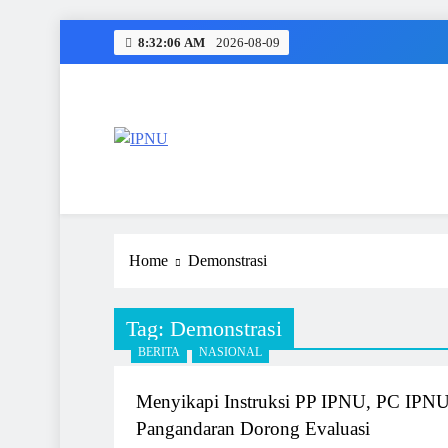
Skip
8:32:06 AM
2026-08-09
to
content
IPNU
Ikatan Pelajar Nahdlatul Ulama
Home
Demonstrasi
Tag:
Demonstrasi
BERITA
NASIONAL
Menyikapi Instruksi PP IPNU, PC IPN
Pangandaran Dorong Evaluasi