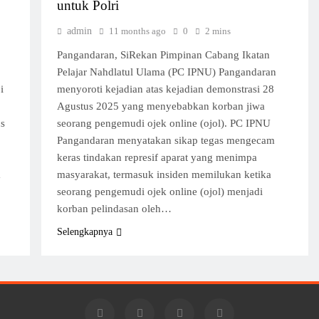
untuk Polri
admin
11 months ago
0
2 mins
Pangandaran, SiRekan Pimpinan Cabang Ikatan
Pelajar Nahdlatul Ulama (PC IPNU) Pangandaran
i
menyoroti kejadian atas kejadian demonstrasi 28
Agustus 2025 yang menyebabkan korban jiwa
us
seorang pengemudi ojek online (ojol). PC IPNU
Pangandaran menyatakan sikap tegas mengecam
keras tindakan represif aparat yang menimpa
a
masyarakat, termasuk insiden memilukan ketika
seorang pengemudi ojek online (ojol) menjadi
korban pelindasan oleh…
Selengkapnya