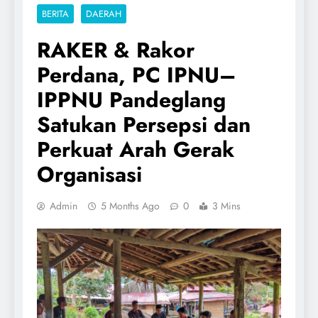
BERITA
DAERAH
RAKER & Rakor
Perdana, PC IPNU–
IPPNU Pandeglang
Satukan Persepsi dan
Perkuat Arah Gerak
Organisasi
Admin
5 Months Ago
0
3 Mins