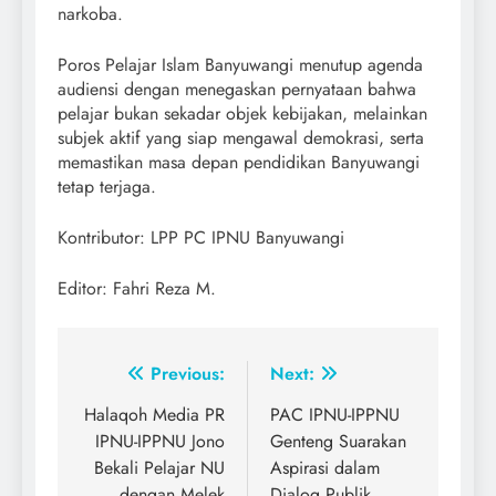
narkoba.
Poros Pelajar Islam Banyuwangi menutup agenda
audiensi dengan menegaskan pernyataan bahwa
pelajar bukan sekadar objek kebijakan, melainkan
subjek aktif yang siap mengawal demokrasi, serta
memastikan masa depan pendidikan Banyuwangi
tetap terjaga.
Kontributor: LPP PC IPNU Banyuwangi
Editor: Fahri Reza M.
Post
Previous:
Next:
navigation
Halaqoh Media PR
PAC IPNU-IPPNU
IPNU-IPPNU Jono
Genteng Suarakan
Bekali Pelajar NU
Aspirasi dalam
dengan Melek
Dialog Publik