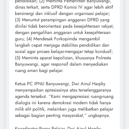
pendidikan; (2) Meminta Pemerintah Banyuwangi,
dinas terkait, serta DPRD Komisi IV agar lebih aktif
bersinergi dan inklusif dengan organisasi pelajar;
(3) Menuntut perampingan anggaran DPRD yang
dinilai tidak berorientasi pada kesejahteraan rakyat,
dengan pengalihan anggaran untuk kesejahteraan
guru; (4) Mendesak Forkopimda mengambil
langkah cepat menjaga stabilitas pendidikan dan
sosial agar proses belajar-mengajar tetap kondusif;
(5) Meminta aparat kepolisian, khususnya Polresta
Banyuwangi, agar responsif dalam menyediakan
ruang aman bagi pelajar.
Ketua PC IPNU Banyuwangi, Dwi Ainul Haqiky
menyampaikan apresiasinya atas terselenggaranya
agenda tersebut. “Kami mengapresiasi ruang-ruang
dialogis ini karena demokrasi modern tidak hanya
milik elit politik, melainkan juga melibatkan pelajar
sebagai bagian penting masyarakat,” ungkapnya.
Koordinator Poros Pelajar, Dwi Ainul Haqiky,