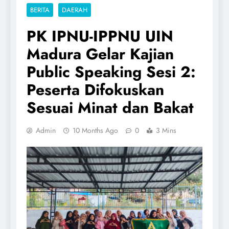
BERITA
DAERAH
PK IPNU-IPPNU UIN
Madura Gelar Kajian
Public Speaking Sesi 2:
Peserta Difokuskan
Sesuai Minat dan Bakat
Admin
10 Months Ago
0
3 Mins