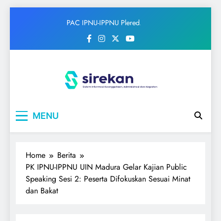
Skip
PAC IPNU-IPPNU Plered
to
Gelar Syahriahan dan Doa
content
Bersama Sambut Maulid
Nabi
IPNU
Ikatan Pelajar Nahdlatul Ulama
MENU
Home
Berita
PK IPNU-IPPNU UIN Madura Gelar Kajian Public
Speaking Sesi 2: Peserta Difokuskan Sesuai Minat
dan Bakat