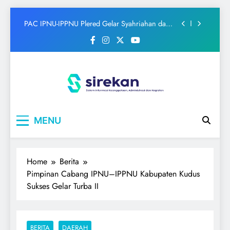
Rapat Triwulan II PAC IPNU-IPPNU Bungah
Teguhkan Komitmen Kaderisasi dan Penguatan
Skip
Organisasi
PAC IPNU-IPPNU Plered Gelar Syahriahan dan
to
Doa Bersama Sambut Maulid Nabi
content
Makesta PR IPNU-IPPNU Sawo Perkuat
Kaderisasi Pelajar NU Melalui Semangat
Kebersamaan
Kolaborasi IPNU-IPPNU Sukmajaya dan GenRe
Hadirkan SUKMADAYA, Wujudkan Pembinaan
Pelajar yang Komprehensif
Rapat Triwulan II PAC IPNU-IPPNU Bungah
Teguhkan Komitmen Kaderisasi dan Penguatan
Organisasi
IPNU
Ikatan Pelajar Nahdlatul Ulama
PAC IPNU-IPPNU Plered Gelar Syahriahan dan
Doa Bersama Sambut Maulid Nabi
MENU
Makesta PR IPNU-IPPNU Sawo Perkuat
Kaderisasi Pelajar NU Melalui Semangat
Kebersamaan
Kolaborasi IPNU-IPPNU Sukmajaya dan GenRe
Home
Berita
Hadirkan SUKMADAYA, Wujudkan Pembinaan
Pelajar yang Komprehensif
Pimpinan Cabang IPNU–IPPNU Kabupaten Kudus
Sukses Gelar Turba II
BERITA
DAERAH