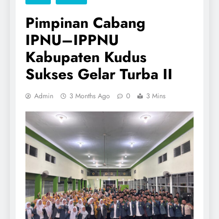
Pimpinan Cabang
IPNU–IPPNU
Kabupaten Kudus
Sukses Gelar Turba II
Admin
3 Months Ago
0
3 Mins