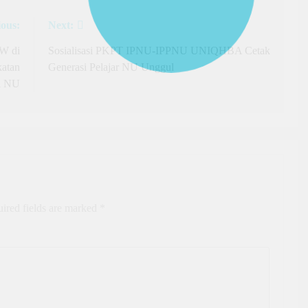
ious:
Next:
W di
Sosialisasi PKPT IPNU-IPPNU UNIQHBA Cetak
atan
Generasi Pelajar NU Unggul
i NU
ired fields are marked
*