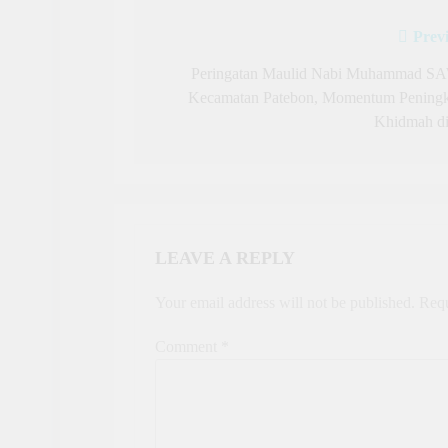
Prev
Post
navigation
Peringatan Maulid Nabi Muhammad SA
Kecamatan Patebon, Momentum Peningk
Khidmah d
LEAVE A REPLY
Your email address will not be published.
Requ
Comment
*