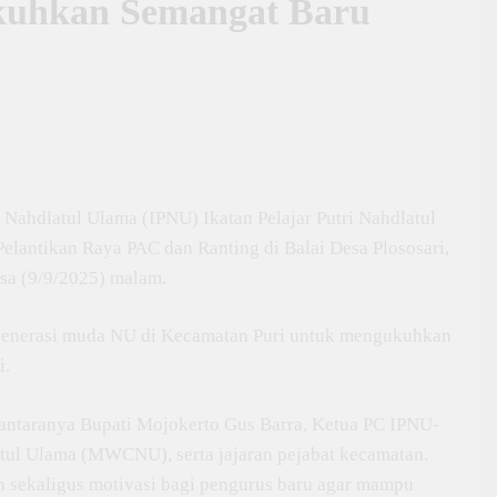
kuhkan Semangat Baru
Nahdlatul Ulama (IPNU) Ikatan Pelajar Putri Nahdlatul
lantikan Raya PAC dan Ranting di Balai Desa Plososari,
sa (9/9/2025) malam.
generasi muda NU di Kecamatan Puri untuk mengukuhkan
i.
di antaranya Bupati Mojokerto Gus Barra, Ketua PC IPNU-
tul Ulama (MWCNU), serta jajaran pejabat kecamatan.
 sekaligus motivasi bagi pengurus baru agar mampu