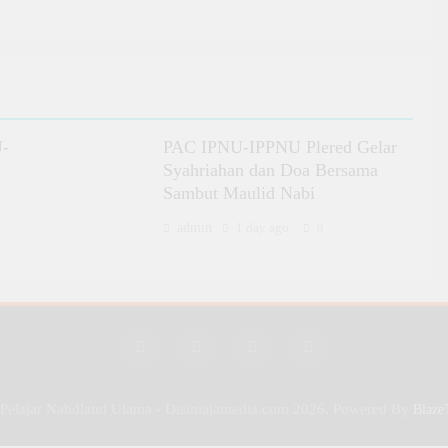
U-
PAC IPNU-IPPNU Plered Gelar
Syahriahan dan Doa Bersama
Sambut Maulid Nabi
admin
1 day ago
0
 Pelajar Nahdlatul Ulama - Disiniajamedia.com 2026. Powered By
Blaze