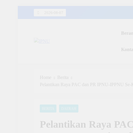
Skip
2026-08-07
to
content
Bera
IPNU
Kont
Ikatan Pelajar Nahdlatul Ulama
Home
Berita
Pelantikan Raya PAC dan PR IPNU-IPPNU Se-K
BERITA
DAERAH
Pelantikan Raya PA