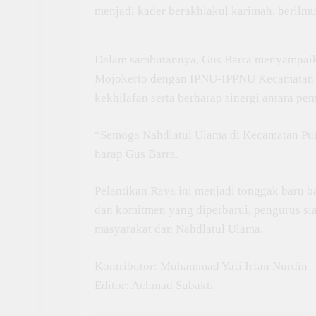
menjadi kader berakhlakul karimah, berilm
Dalam sambutannya, Gus Barra menyampaikan
Mojokerto dengan IPNU-IPPNU Kecamatan P
kekhilafan serta berharap sinergi antara pe
“Semoga Nahdlatul Ulama di Kecamatan Pur
harap Gus Barra.
Pelantikan Raya ini menjadi tonggak baru
dan komitmen yang diperbarui, pengurus s
masyarakat dan Nahdlatul Ulama.
Kontributor: Muhammad Yafi Irfan Nurdin
Editor: Achmad Subakti