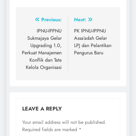
Post
Previous:
Next:
navigation
IPNU-IPPNU
PK IPNU-IPPNU
Sukmajaya Gelar
Assa’adah Gelar
Upgrading 1.0,
LPJ dan Pelantikan
Perkuat Manajemen
Pengurus Baru
Konflik dan Tata
Kelola Organisasi
LEAVE A REPLY
Your email address will not be published.
Required fields are marked
*