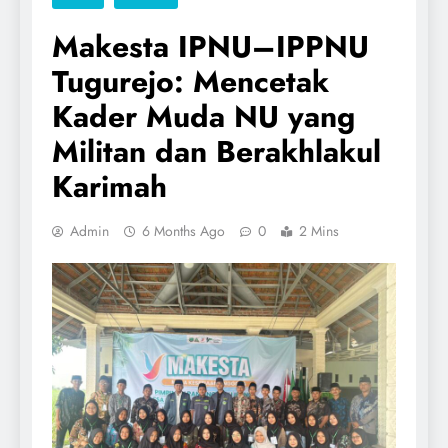
Makesta IPNU–IPPNU
Tugurejo: Mencetak
Kader Muda NU yang
Militan dan Berakhlakul
Karimah
Admin
6 Months Ago
0
2 Mins