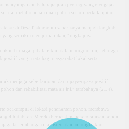
liau menyampaikan beberapa poin penting yang mengajak
 sekitar melalui penanaman pohon secara berkelanjutan.
ta air di Desa Plakaran ini seharusnya menjadi langkah
n yang semakin memprihatinkan,” ungkapnya.
akan berbagai pihak terkait dalam program ini, sehingga
positif yang nyata bagi masyarakat lokal serta
ntuk menjaga keberlanjutan dari upaya-upaya positif
ohon dan rehabilitasi mata air ini,” tambahnya (21/4).
erta berkumpul di lokasi penanaman pohon, membawa
 yang dibutuhkan. Mereka berhasil menanam ratusan pohon
menjaga keseimbangan ekosistem dan meningkatkan