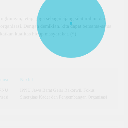
ingkungan, tetapi juga sebagai ajang silaturahmi dan
organisasi. Dengan demikian, kita dapat bersama-sama
atkan kualitas hidup masyarakat. (*)
ious:
Next:
IPNU
IPNU Jawa Barat Gelar Rakorwil, Fokus
isasi
Sinergitas Kader dan Pengembangan Organisasi