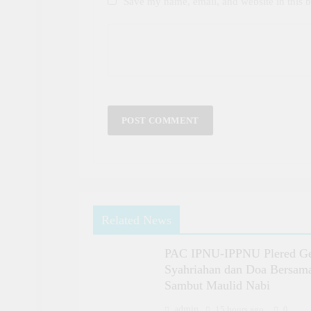
Save my name, email, and website in this b
Related News
PAC IPNU-IPPNU Plered Ge
Syahriahan dan Doa Bersam
Sambut Maulid Nabi
admin
15 hours ago
0