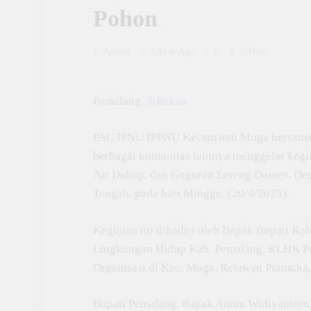
Pohon
Admin
1 Year Ago
0
3 Mins
Pemalang,
SiRekan
PAC IPNU IPPNU Kecamatan Moga bersama 
berbagai komunitas lainnya menggelar keg
Air Dakup, dan Guguran Lereng Dawen, De
Tengah, pada hari Minggu, (20/4/2025).
Kegiatan ini dihadiri oleh Bapak Bupati K
Lingkungan Hidup Kab. Pemalang, KLHK Pro
Organisasi di Kec. Moga, Relawan Pramuka,
Bupati Pemalang, Bapak Anom Widiyantoro,