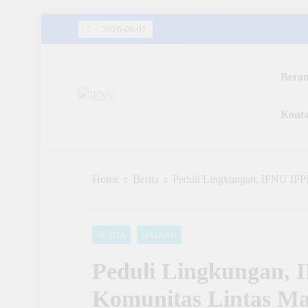
Skip
2026-08-07
to
content
Bera
IPNU
Kont
Ikatan Pelajar Nahdlatul Ulama
Home
Berita
Peduli Lingkungan, IPNU IPP
BERITA
DAERAH
Peduli Lingkungan,
Komunitas Lintas Ma