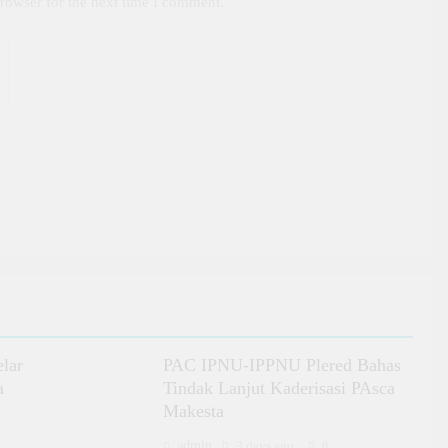
rowser for the next time I comment.
lar
PAC IPNU-IPPNU Plered Bahas
a
Tindak Lanjut Kaderisasi PAsca
Makesta
admin
3 days ago
0