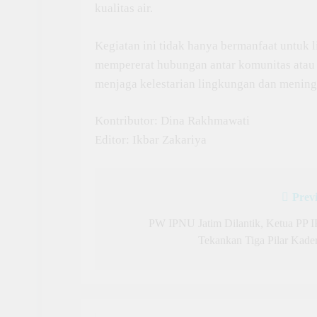
kualitas air.
Kegiatan ini tidak hanya bermanfaat untuk l
mempererat hubungan antar komunitas atau 
menjaga kelestarian lingkungan dan meningk
Kontributor: Dina Rakhmawati
Editor: Ikbar Zakariya
Prev
Post
navigation
PW IPNU Jatim Dilantik, Ketua PP 
Tekankan Tiga Pilar Kader