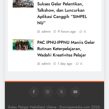
Sukses Gelar Pelantikan,
Talkshow, dan Luncurkan
Aplikasi Canggih “SIMPEL
NU”
admin
9 hours ago
0
PAC IPNU-IPPNU Maniis Gelar
Rutinan Keterpelajaran,
Wadahi Kreativitas Pelajar
admin
1 day ago
0
Ikatan Pelajar Nahdlatul Ulama - Disiniajamedia.com 2026.