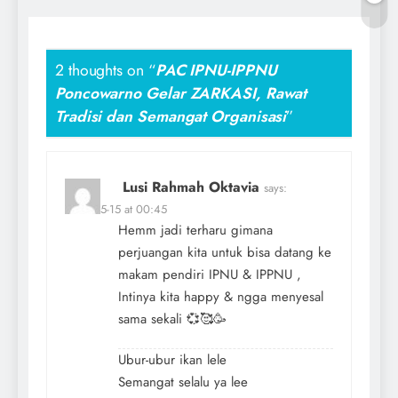
2 thoughts on “
PAC IPNU-IPPNU
Poncowarno Gelar ZARKASI, Rawat
Tradisi dan Semangat Organisasi
”
Lusi Rahmah Oktavia
says:
2025-05-15 at 00:45
Hemm jadi terharu gimana
perjuangan kita untuk bisa datang ke
makam pendiri IPNU & IPPNU ,
Intinya kita happy & ngga menyesal
sama sekali 💞🥰🥳
Ubur-ubur ikan lele
Semangat selalu ya lee