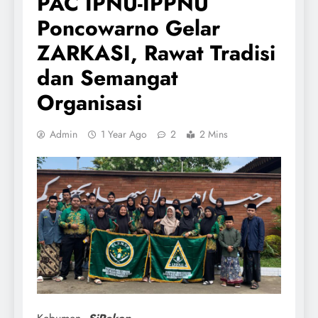
PAC IPNU-IPPNU
Poncowarno Gelar
ZARKASI, Rawat Tradisi
dan Semangat
Organisasi
Admin
1 Year Ago
2
2 Mins