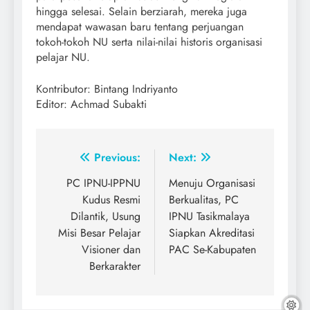
hingga selesai. Selain berziarah, mereka juga
mendapat wawasan baru tentang perjuangan
tokoh-tokoh NU serta nilai-nilai historis organisasi
pelajar NU.
Kontributor: Bintang Indriyanto
Editor: Achmad Subakti
Post
Previous:
Next:
navigation
PC IPNU-IPPNU
Menuju Organisasi
Kudus Resmi
Berkualitas, PC
Dilantik, Usung
IPNU Tasikmalaya
Misi Besar Pelajar
Siapkan Akreditasi
Visioner dan
PAC Se-Kabupaten
Berkarakter