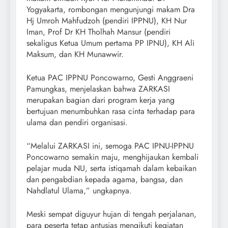
Yogyakarta, rombongan mengunjungi makam Dra
Hj Umroh Mahfudzoh (pendiri IPPNU), KH Nur
Iman, Prof Dr KH Tholhah Mansur (pendiri
sekaligus Ketua Umum pertama PP IPNU), KH Ali
Maksum, dan KH Munawwir.
Ketua PAC IPPNU Poncowarno, Gesti Anggraeni
Pamungkas, menjelaskan bahwa ZARKASI
merupakan bagian dari program kerja yang
bertujuan menumbuhkan rasa cinta terhadap para
ulama dan pendiri organisasi.
“Melalui ZARKASI ini, semoga PAC IPNU-IPPNU
Poncowarno semakin maju, menghijaukan kembali
pelajar muda NU, serta istiqamah dalam kebaikan
dan pengabdian kepada agama, bangsa, dan
Nahdlatul Ulama,” ungkapnya.
Meski sempat diguyur hujan di tengah perjalanan,
para peserta tetap antusias mengikuti kegiatan