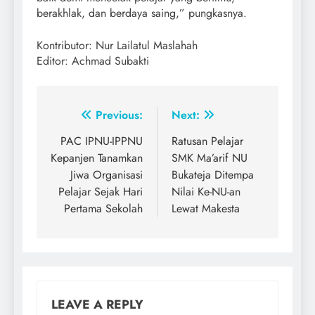
berakhlak, dan berdaya saing,” pungkasnya.
Kontributor: Nur Lailatul Maslahah
Editor: Achmad Subakti
Post
Previous:
Next:
navigation
PAC IPNU-IPPNU
Ratusan Pelajar
Kepanjen Tanamkan
SMK Ma’arif NU
Jiwa Organisasi
Bukateja Ditempa
Pelajar Sejak Hari
Nilai Ke-NU-an
Pertama Sekolah
Lewat Makesta
LEAVE A REPLY