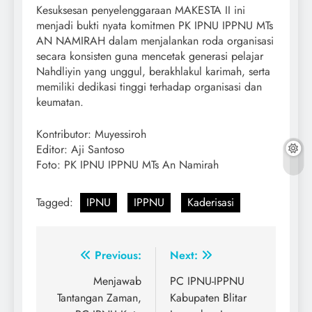
Kesuksesan penyelenggaraan MAKESTA II ini
menjadi bukti nyata komitmen PK IPNU IPPNU MTs
AN NAMIRAH dalam menjalankan roda organisasi
secara konsisten guna mencetak generasi pelajar
Nahdliyin yang unggul, berakhlakul karimah, serta
memiliki dedikasi tinggi terhadap organisasi dan
keumatan.
Kontributor: Muyessiroh
Editor: Aji Santoso
Foto: PK IPNU IPPNU MTs An Namirah
Tagged:
IPNU
IPPNU
Kaderisasi
Post
Previous:
Next:
navigation
Menjawab
PC IPNU-IPPNU
Tantangan Zaman,
Kabupaten Blitar