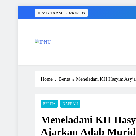
Skip
5:17:19 AM
2026-08-08
to
content
IPNU
Ikatan Pelajar Nahdlatul Ulama
Home
Berita
Meneladani KH Hasyim Asy’ar
BERITA
DAERAH
Meneladani KH Hasy
Ajarkan Adab Murid 