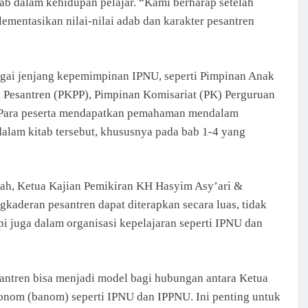
b dalam kehidupan pelajar. “Kami berharap setelah
lementasikan nilai-nilai adab dan karakter pesantren
rbagai jenjang kepemimpinan IPNU, seperti Pimpinan Anak
 Pesantren (PKPP), Pimpinan Komisariat (PK) Perguruan
h. Para peserta mendapatkan pemahaman mendalam
dalam kitab tersebut, khususnya pada bab 1-4 yang
lah, Ketua Kajian Pemikiran KH Hasyim Asy’ari &
aderan pesantren dapat diterapkan secara luas, tidak
pi juga dalam organisasi kepelajaran seperti IPNU dan
esantren bisa menjadi model bagi hubungan antara Ketua
nom (banom) seperti IPNU dan IPPNU. Ini penting untuk