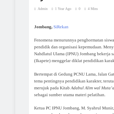
Admin
1 Year Ago
0
4 Mins
Jombang,
SiRekan
Fenomena menurunnya penghormatan siswa t
pendidik dan organisasi kepemudaan. Menyik
Nahdlatul Ulama (IPNU) Jombang bekerja s
(Ikapete) menggelar diklat pendidikan kara
Bertempat di Gedung PCNU Lama, Jalan Gat
tema pentingnya pendidikan karakter, teruta
merujuk pada Kitab
Adabul Alim wal Muta’
sebagai sumber utama materi pelatihan.
Ketua PC IPNU Jombang, M. Syahrul Munir,