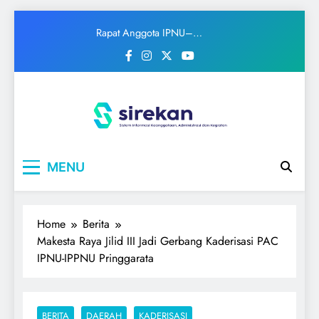
Skip
Rapat Anggota IPNU–
to
IPPNU Ranting Keyongan
content
Sukses Digelar, Farel dan
Nisa Terpilih Pimpin
Organisasi Masa Khidmah
2026–2028
IPNU
Ikatan Pelajar Nahdlatul Ulama
MENU
Home
Berita
Makesta Raya Jilid III Jadi Gerbang Kaderisasi PAC
IPNU-IPPNU Pringgarata
BERITA
DAERAH
KADERISASI