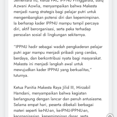
Sementara itu, Ketua PAC IPPNU Pringgarata, Baiq
Azwani Aowlia, menyampaikan bahwa Makesta
menjadi ruang strategis bagi pelajar putri untuk
mengembangkan potensi diri dan kepemimpinan.
Ia berharap kader IPPNU mampu tampil percaya
diri, aktif berorganisasi, serta peka terhadap
persoalan sosial di lingkungan sekitarnya.
“IPPNU hadir sebagai wadah pengkaderan pelajar
putri agar mampu menjadi pribadi yang cerdas,
berdaya, dan berkontribusi nyata bagi masyarakat.
Makesta ini menjadi langkah awal untuk
mewujudkan kader IPPNU yang berkualitas,”
tuturnya.
Ketua Panitia Makesta Raya Jilid III, Mirzabil
Hamdani, menyampaikan bahwa kegiatan
berlangsung dengan lancar dan penuh antusiasme.
Selama empat hari, peserta dibekali berbagai
materi seperti ke-NU-an, ke-IPNU-IPPNU-an,
keorganisasian, kepemimpinan dasar, serta