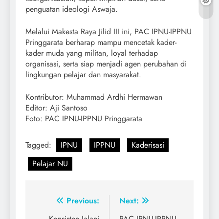
penguatan ideologi Aswaja.
Melalui Makesta Raya Jilid III ini, PAC IPNU-IPPNU
Pringgarata berharap mampu mencetak kader-
kader muda yang militan, loyal terhadap
organisasi, serta siap menjadi agen perubahan di
lingkungan pelajar dan masyarakat.
Kontributor: Muhammad Ardhi Hermawan
Editor: Aji Santoso
Foto: PAC IPNU-IPPNU Pringgarata
Tagged:
IPNU
IPPNU
Kaderisasi
Pelajar NU
Post
Previous:
Next:
Konsisten Jalani
PAC IPNU-IPPNU