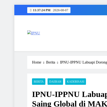
Skip
11:37:25 PM
2026-08-07
to
content
IPNU
Ikatan Pelajar Nahdlatul Ulama
Home
Berita
IPNU-IPPNU Labuapi Dorong
BERITA
DAERAH
KADERISASI
IPNU-IPPNU Labuap
Saing Global di MA