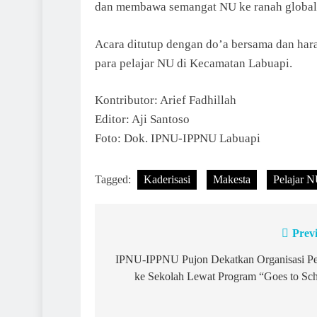
dan membawa semangat NU ke ranah global
Acara ditutup dengan do’a bersama dan har
para pelajar NU di Kecamatan Labuapi.
Kontributor: Arief Fadhillah
Editor: Aji Santoso
Foto: Dok. IPNU-IPPNU Labuapi
Tagged:
Kaderisasi
Makesta
Pelajar 
Prev
Post
navigation
IPNU-IPPNU Pujon Dekatkan Organisasi Pe
ke Sekolah Lewat Program “Goes to Sc