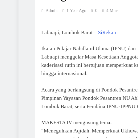
Admin
1 Year Ago
0
4 Mins
Labuapi, Lombok Barat –
SiRekan
Ikatan Pelajar Nahdlatul Ulama (IPNU) dan
Labuapi menggelar Masa Kesetiaan Anggot
kaderisasi rutin ini bertujuan memperkuat k
hingga internasional.
Acara yang berlangsung di Pondok Pesantre
Pimpinan Yayasan Pondok Pesantren NU Ab
Lombok Barat, serta Pembina IPNU-IPPNU 
MAKESTA IV mengusung tema:
“Meneguhkan Aqidah, Memperkuat Ukhuwah