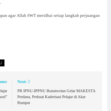
.
apan agar Allah SWT meridhai setiap langkah perjuangan
NU
ious:
Next:
lajar
PR IPNU-IPPNU Bunutwetan Gelar MAKESTA
hool”
Perdana, Perkuat Kaderisasi Pelajar di Akar
Rumput